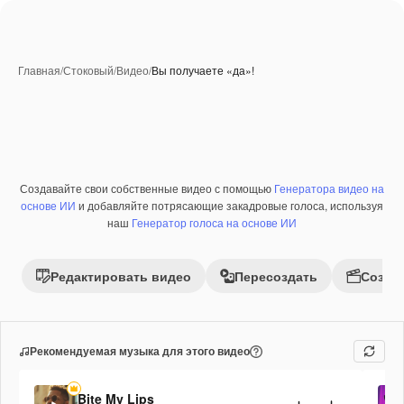
Главная
/
Стоковый
/
Видео
/
Вы получаете «да»!
Создавайте свои собственные видео с помощью
Генератора видео на
Премиум
основе ИИ
и добавляйте потрясающие закадровые голоса, используя
наш
Генератор голоса на основе ИИ
Редактировать видео
Пересоздать
Созда
Рекомендуемая музыка для этого видео
Bite My Lips