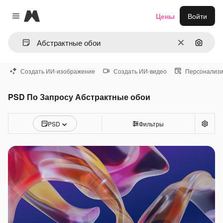
Magnific
Цены
Войти
Close menu
Очистить
Поиск 
Создать ИИ-изображение
Создать ИИ-видео
Персонализи
PSD По Запросу Абстрактные обои
PSD
Фильтры