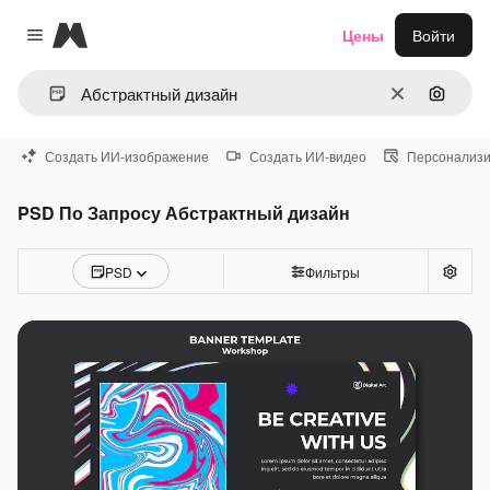
Magnific
Цены
Войти
Close menu
Очистить
Поиск 
Создать ИИ-изображение
Создать ИИ-видео
Персонализи
PSD По Запросу Абстрактный дизайн
PSD
Фильтры