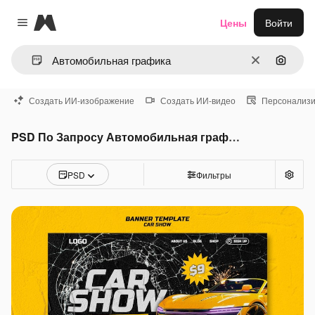
Magnific
Цены
Войти
Close menu
Очистить
Поиск 
Создать ИИ-изображение
Создать ИИ-видео
Персонализи
PSD По Запросу Автомобильная графика
PSD
Фильтры