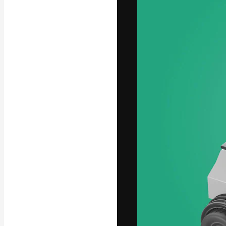
Креативная пл
ваших лучших 
подписчиков с
предприятий, а
Pусский