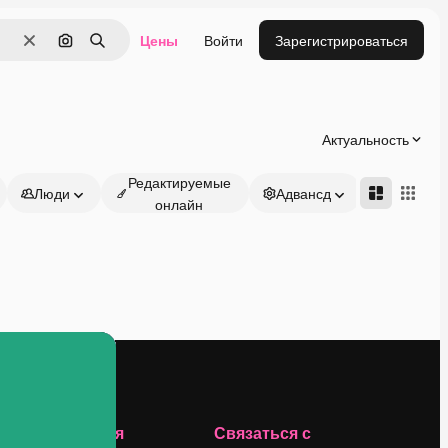
Цены
Войти
Зарегистрироваться
Очистить
Поиск по изображению
Поиск
Актуальность
Редактируемые
Люди
Адвансд
онлайн
Компания
Связаться с