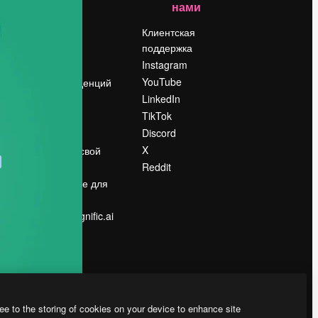
нами
Цены
о
О нас
Клиентская
поддержка
Reviews
Instagram
Вакансии
YouTube
Поиск тенденций
LinkedIn
Блог
TikTok
События
Discord
Slidesgo
ости
X
Продайте свой
контент
Reddit
в
Помещение для
прессы
Ищете magnific.ai
ee to the storing of cookies on your device to enhance site