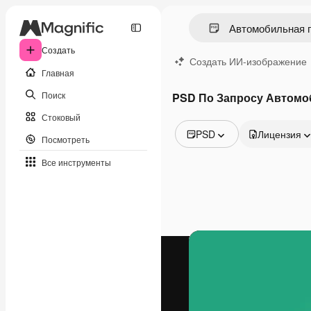
Создать
Создать ИИ-изображение
Главная
Поиск
PSD По Запросу Автом
Стоковый
PSD
Лицензия
Посмотреть
Все изображения
Все инструменты
Векторы
Иллюстрации
Фотографии
PSD
Шаблоны
Мокапы
Видео
Видеоролик
Моушн-дизайн
Видеошаблоны
Иконки
3D-модели
Шрифты