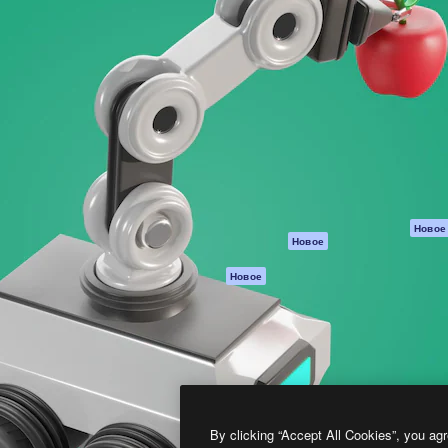
атформа для создания
Spaces
Academy
работ. Более 1 миллиона
ИИ-помощник
Документация п
реди креаторов,
Пакету ИИ
Генератор
гентств и студий.
изображений ИИ
Служба
поддержки
Генератор видео
ИИ
Условия и
положения
Генератор голоса
на основе ИИ
Политика
конфиденциальн
Стоковый контент
Оригиналы
MCP для
Новое
Новое
Claude/ChatGPT
Политика файло
cookie
Агенты
Новое
Центр доверия
API
Партнеры
Мобильное
приложение
Предприятие
Все инструменты
Magnific
By clicking “Accept All Cookies”, you agr