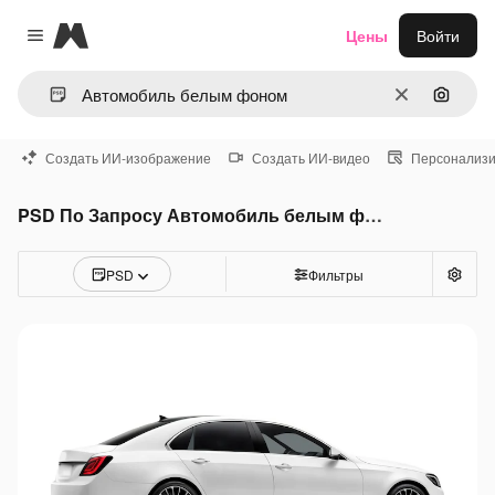
Magnific
Цены
Войти
Close menu
Очистить
Поиск 
Создать ИИ-изображение
Создать ИИ-видео
Персонализи
PSD По Запросу Автомобиль белым фоном
PSD
Фильтры