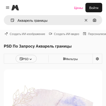
Magnific
Цены
Войти
Close menu
Очистить
Поиск 
Создать ИИ-изображение
Создать ИИ-видео
Персонализи
PSD По Запросу Акварель границы
PSD
Фильтры