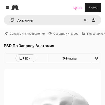
Magnific
Цены
Войти
Close menu
Очистить
Поиск 
Создать ИИ-изображение
Создать ИИ-видео
Персонализи
PSD По Запросу Анатомия
PSD
Фильтры