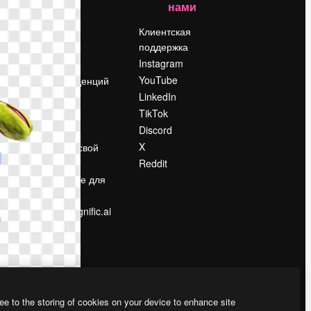
нами
Цены
о
О нас
Клиентская
поддержка
Reviews
Instagram
Вакансии
YouTube
Поиск тенденций
LinkedIn
Блог
TikTok
События
Discord
Slidesgo
ости
X
Продайте свой
контент
Reddit
в
Помещение для
прессы
Ищете magnific.ai
ee to the storing of cookies on your device to enhance site