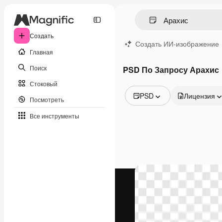
Создать
Создать ИИ-изображение
Главная
Поиск
PSD По Запросу Арахис
Стоковый
PSD
Лицензия
Посмотреть
Все изображения
Все инструменты
Векторы
Иллюстрации
Фотографии
PSD
Шаблоны
Мокапы
Видео
Видеоролик
Моушн-дизайн
Видеошаблоны
Иконки
3D-модели
Шрифты