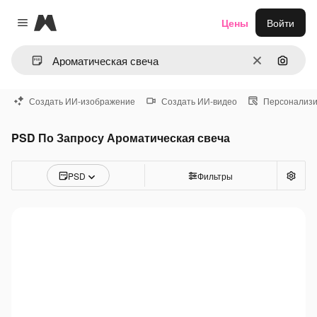
Magnific
Цены
Войти
Close menu
Очистить
Поиск 
Создать ИИ-изображение
Создать ИИ-видео
Персонализи
PSD По Запросу Ароматическая свеча
PSD
Фильтры