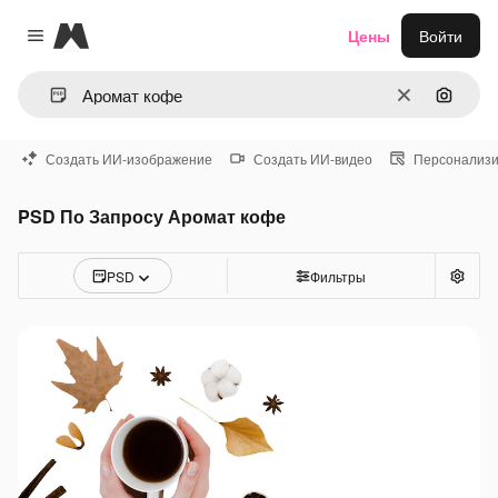
Magnific
Цены
Войти
Close menu
Очистить
Поиск 
Создать ИИ-изображение
Создать ИИ-видео
Персонализи
PSD По Запросу Аромат кофе
PSD
Фильтры