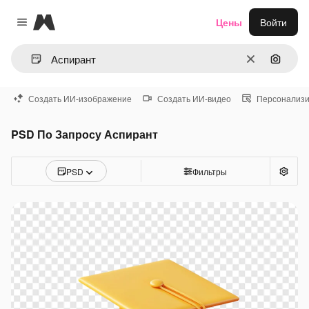
Magnific
Цены
Войти
Close menu
Очистить
Поиск 
Создать ИИ-изображение
Создать ИИ-видео
Персонализи
PSD По Запросу Аспирант
PSD
Фильтры