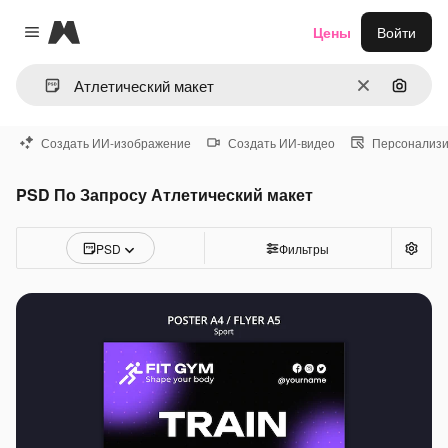
Magnific
Цены
Войти
Close menu
Очистить
Поиск 
Создать ИИ-изображение
Создать ИИ-видео
Персонализи
PSD По Запросу Атлетический макет
PSD
Фильтры