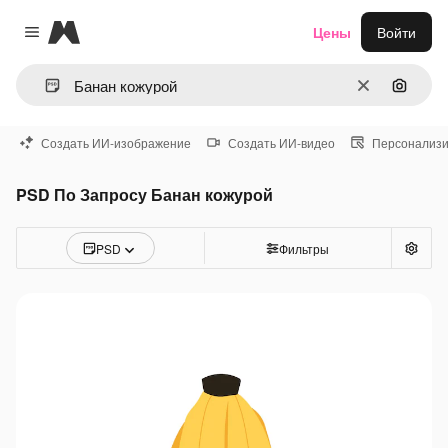
Magnific
Цены
Войти
Close menu
Очистить
Поиск 
Создать ИИ-изображение
Создать ИИ-видео
Персонализи
PSD По Запросу Банан кожурой
PSD
Фильтры