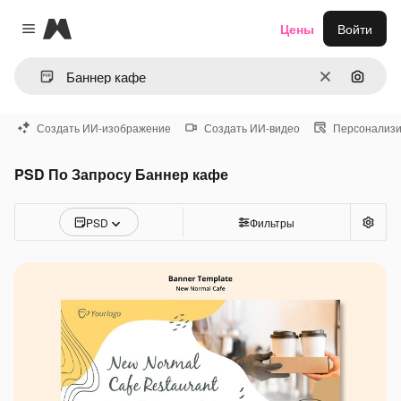
Magnific
Цены
Войти
Close menu
Очистить
Поиск 
Создать ИИ-изображение
Создать ИИ-видео
Персонализи
PSD По Запросу Баннер кафе
PSD
Фильтры