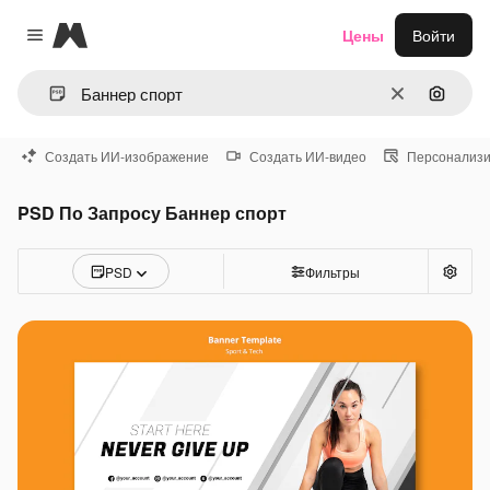
Magnific
Цены
Войти
Close menu
Очистить
Поиск 
Создать ИИ-изображение
Создать ИИ-видео
Персонализи
PSD По Запросу Баннер спорт
PSD
Фильтры