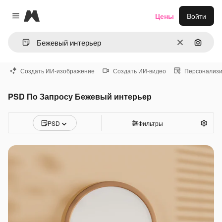
Magnific
Цены
Войти
Close menu
Очистить
Поиск 
Создать ИИ-изображение
Создать ИИ-видео
Персонализи
PSD По Запросу Бежевый интерьер
PSD
Фильтры