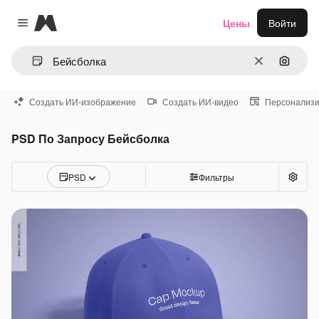
Magnific
Цены
Войти
Close menu
Очистить
Поиск 
Создать ИИ-изображение
Создать ИИ-видео
Персонализи
PSD По Запросу Бейсболка
PSD
Фильтры