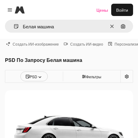
Magnific
Цены
Войти
Close menu
Очистить
Поиск 
Создать ИИ-изображение
Создать ИИ-видео
Персонализи
PSD По Запросу Белая машина
PSD
Фильтры