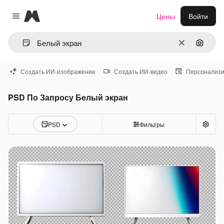
Magnific
Цены
Войти
Close menu
Очистить
Поиск 
Создать ИИ-изображение
Создать ИИ-видео
Персонализи
PSD По Запросу Белый экран
PSD
Фильтры