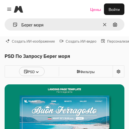
Magnific
Цены
Войти
Close menu
Очистить
Поиск 
Создать ИИ-изображение
Создать ИИ-видео
Персонализи
PSD По Запросу Берег моря
PSD
Фильтры