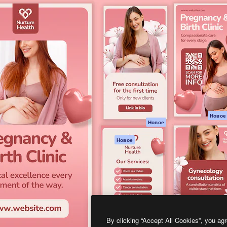
атформа для создания
Spaces
Academy
работ. Более 1 миллиона
ИИ-помощник
Документация п
реди креаторов,
Пакету ИИ
Генератор
гентств и студий.
изображений ИИ
Служба
поддержки
Генератор видео
ИИ
Условия и
положения
Генератор голоса
на основе ИИ
Политика
конфиденциальн
Стоковый контент
Оригиналы
MCP для
Новое
Новое
Claude/ChatGPT
Политика файло
cookie
Агенты
Новое
Центр доверия
API
Партнеры
Мобильное
приложение
Предприятие
Все инструменты
Magnific
By clicking “Accept All Cookies”, you agr