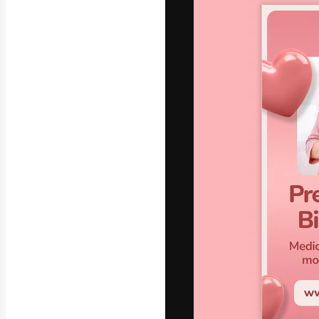
Креативная пл
ваших лучших 
подписчиков с
предприятий, а
Pусский