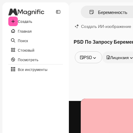
Создать
Создать ИИ-изображение
Главная
Поиск
PSD По Запросу Береме
Стоковый
PSD
Лицензия
Посмотреть
Все изображения
Все инструменты
Векторы
Иллюстрации
Фотографии
PSD
Шаблоны
Мокапы
Видео
Видеоролик
Моушн-дизайн
Видеошаблоны
Иконки
3D-модели
Шрифты