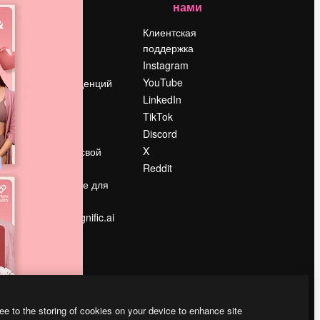
нами
Цены
о
О нас
Клиентская
поддержка
Reviews
Instagram
Вакансии
YouTube
Поиск тенденций
LinkedIn
Блог
TikTok
События
Discord
Slidesgo
ости
X
Продайте свой
контент
Reddit
в
Помещение для
прессы
Ищете magnific.ai
ee to the storing of cookies on your device to enhance site