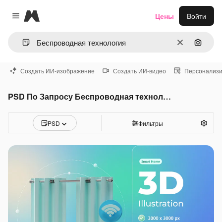
Magnific
Цены
Войти
Close menu
Очистить
Поиск 
Создать ИИ-изображение
Создать ИИ-видео
Персонализи
PSD По Запросу Беспроводная технология
PSD
Фильтры