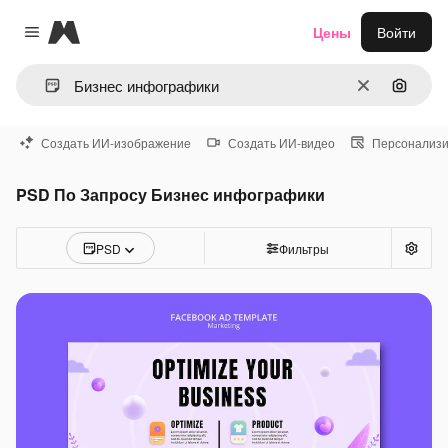
Magnific
Цены
Войти
Close menu
Очистить
Поиск 
Создать ИИ-изображение
Создать ИИ-видео
Персонализи
PSD По Запросу Бизнес инфографики
PSD
Фильтры