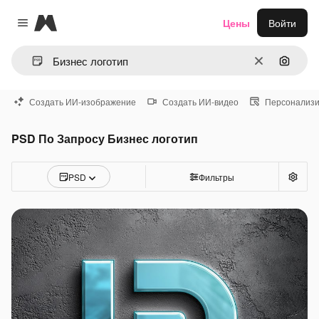
Magnific
Цены
Войти
Close menu
Очистить
Поиск 
Создать ИИ-изображение
Создать ИИ-видео
Персонализи
PSD По Запросу Бизнес логотип
PSD
Фильтры