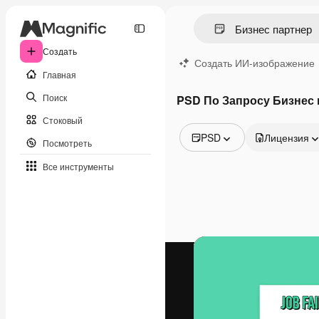
Создать
Создать ИИ-изображение
Главная
Поиск
PSD По Запросу Бизнес 
Стоковый
PSD
Лицензия
Посмотреть
Все изображения
Все инструменты
Векторы
Иллюстрации
Фотографии
PSD
Шаблоны
Мокапы
Видео
Видеоролик
Моушн-дизайн
Видеошаблоны
Иконки
3D-модели
Шрифты