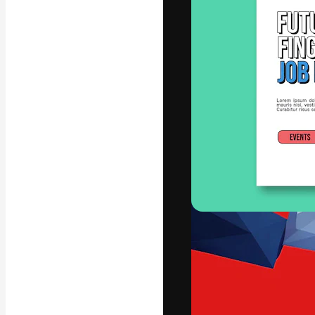
Креативная пл
ваших лучших 
подписчиков с
предприятий, а
Pусский