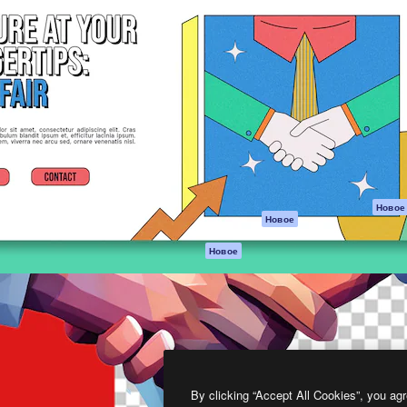
атформа для создания
Spaces
Academy
работ. Более 1 миллиона
ИИ-помощник
Документация п
реди креаторов,
Пакету ИИ
Генератор
гентств и студий.
изображений ИИ
Служба
поддержки
Генератор видео
ИИ
Условия и
положения
Генератор голоса
на основе ИИ
Политика
конфиденциальн
Стоковый контент
Оригиналы
MCP для
Новое
Новое
Claude/ChatGPT
Политика файло
cookie
Агенты
Новое
Центр доверия
API
Партнеры
Мобильное
приложение
Предприятие
Все инструменты
Magnific
By clicking “Accept All Cookies”, you agr