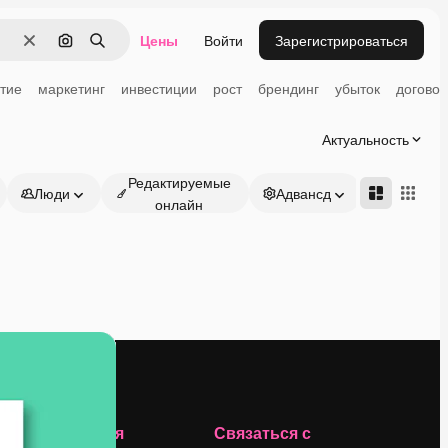
Цены
Войти
Зарегистрироваться
Очистить
Поиск по изображению
Поиск
тие
маркетинг
инвестиции
рост
брендинг
убыток
договор
Актуальность
Редактируемые
Люди
Адвансд
онлайн
Компания
Связаться с