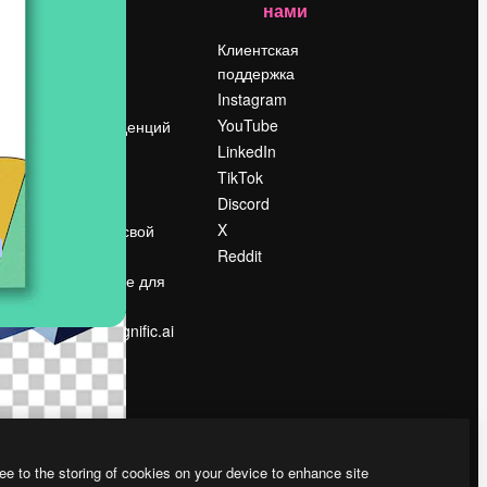
нами
Цены
о
О нас
Клиентская
поддержка
Reviews
Instagram
Вакансии
YouTube
Поиск тенденций
LinkedIn
Блог
TikTok
События
Discord
Slidesgo
ости
X
Продайте свой
контент
Reddit
в
Помещение для
прессы
Ищете magnific.ai
ee to the storing of cookies on your device to enhance site