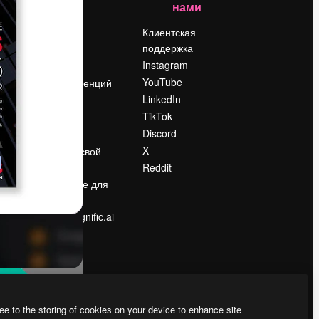
нами
Цены
о
О нас
Клиентская
поддержка
Reviews
Instagram
Вакансии
YouTube
Поиск тенденций
LinkedIn
Блог
TikTok
События
Discord
Slidesgo
ости
X
Продайте свой
контент
Reddit
в
Помещение для
прессы
Ищете magnific.ai
ee to the storing of cookies on your device to enhance site