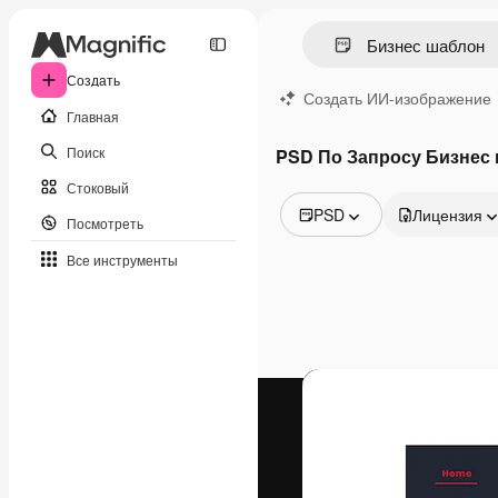
Создать
Создать ИИ-изображение
Главная
Поиск
PSD По Запросу Бизнес
Стоковый
PSD
Лицензия
Посмотреть
Все изображения
Все инструменты
Векторы
Иллюстрации
Фотографии
PSD
Шаблоны
Мокапы
Видео
Видеоролик
Моушн-дизайн
Видеошаблоны
Иконки
3D-модели
Шрифты