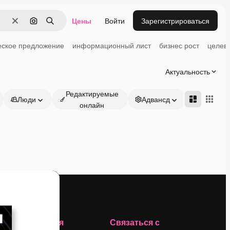
Цены
Войти
Зарегистрироваться
Очистить
Поиск по изображению
Поиск
еское предложение
информационный лист
бизнес рост
целев
Актуальность
Редактируемые
Люди
Адвансд
онлайн
Компания
Связаться с