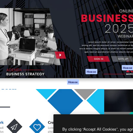
атформа для создания
Spaces
Academy
работ. Более 1 миллиона
ИИ-помощник
Документация п
реди креаторов,
Пакету ИИ
Генератор
гентств и студий.
изображений ИИ
Служба
поддержки
Генератор видео
ИИ
Условия и
положения
Генератор голоса
на основе ИИ
Политика
конфиденциальн
Стоковый контент
Оригиналы
MCP для
Новое
Новое
Claude/ChatGPT
Политика файло
cookie
Агенты
Новое
Центр доверия
API
Партнеры
Мобильное
приложение
Предприятие
Все инструменты
Magnific
By clicking “Accept All Cookies”, you agr