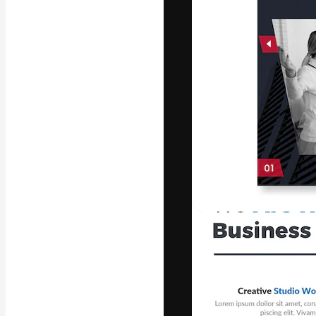
Креативная пл
ваших лучших 
подписчиков с
предприятий, а
Pусский