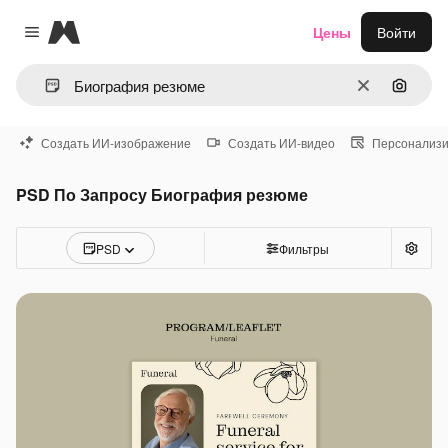
Magnific
Цены
Войти
Close menu
Очистить
Поиск 
Создать ИИ-изображение
Создать ИИ-видео
Персонализи
PSD По Запросу Биография резюме
PSD
Фильтры