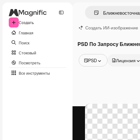
Создать
Создать ИИ-изображение
Главная
Поиск
PSD По Запросу Ближне
Стоковый
PSD
Лицензия
Посмотреть
Все изображения
Все инструменты
Векторы
Иллюстрации
Фотографии
PSD
Шаблоны
Мокапы
Видео
Видеоролик
Моушн-дизайн
Видеошаблоны
Иконки
3D-модели
Шрифты