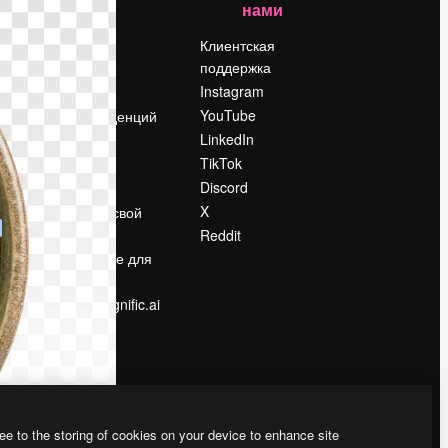
нами
Цены
о
О нас
Клиентская
поддержка
Reviews
Instagram
Вакансии
YouTube
Поиск тенденций
LinkedIn
Блог
TikTok
События
Discord
Slidesgo
ости
X
Продайте свой
контент
Reddit
в
Помещение для
прессы
Ищете magnific.ai
ee to the storing of cookies on your device to enhance site