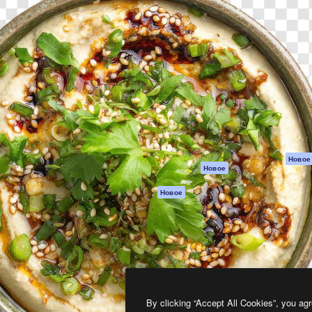
атформа для создания
Spaces
Academy
работ. Более 1 миллиона
ИИ-помощник
Документация п
реди креаторов,
Пакету ИИ
Генератор
гентств и студий.
изображений ИИ
Служба
поддержки
Генератор видео
ИИ
Условия и
положения
Генератор голоса
на основе ИИ
Политика
конфиденциальн
Стоковый контент
Оригиналы
MCP для
Новое
Новое
Claude/ChatGPT
Политика файло
cookie
Агенты
Новое
Центр доверия
API
Партнеры
Мобильное
приложение
Предприятие
Все инструменты
Magnific
By clicking “Accept All Cookies”, you agr