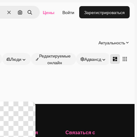
Цены
Войти
Зарегистрироваться
Очистить
Поиск по изображению
Поиск
Актуальность
Редактируемые
Люди
Адвансд
онлайн
Компания
Связаться с