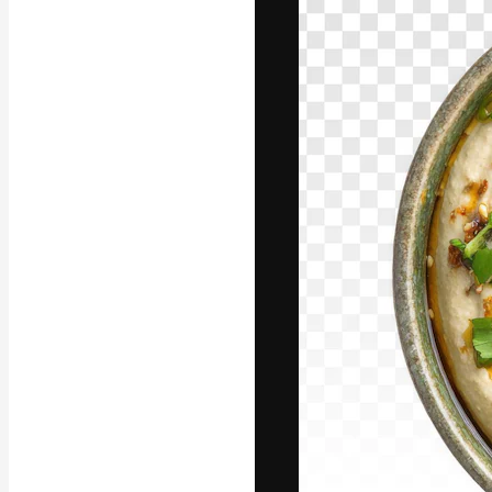
Креативная пл
ваших лучших 
подписчиков с
предприятий, а
Pусский