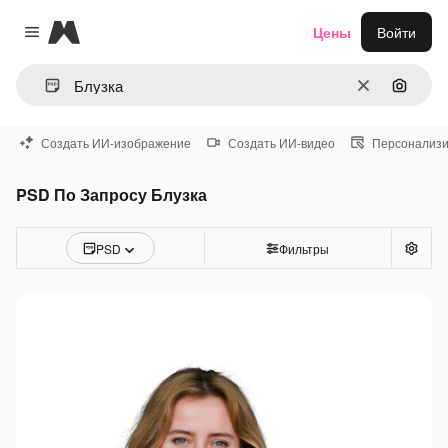
Magnific
Цены
Войти
Close menu
Очистить
Поиск 
Создать ИИ-изображение
Создать ИИ-видео
Персонализи
PSD По Запросу Блузка
PSD
Фильтры