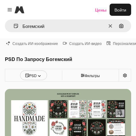
Magnific
Цены
Войти
Close menu
Очистить
Поиск 
Создать ИИ-изображение
Создать ИИ-видео
Персонализи
PSD По Запросу Богемский
PSD
Фильтры