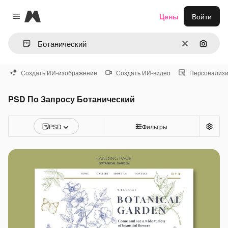
Magnific
Цены
Войти
Close menu
Очистить
Поиск 
Создать ИИ-изображение
Создать ИИ-видео
Персонализи
PSD По Запросу Ботанический
PSD
Фильтры