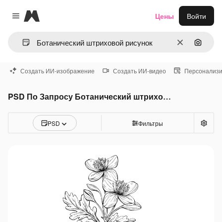
Magnific
Цены
Войти
Close menu
Очистить
Поиск 
Создать ИИ-изображение
Создать ИИ-видео
Персонализи
PSD По Запросу Ботанический штриховой рисунок
PSD
Фильтры