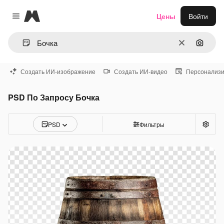
Magnific
Цены
Войти
Close menu
Очистить
Поиск 
Создать ИИ-изображение
Создать ИИ-видео
Персонализи
PSD По Запросу Бочка
PSD
Фильтры