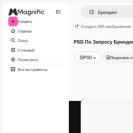
Создать
Создать ИИ-изображение
Главная
Поиск
PSD По Запросу Бренди
Стоковый
PSD
Лицензия
Посмотреть
Все изображения
Все инструменты
Векторы
Иллюстрации
Фотографии
PSD
Шаблоны
Мокапы
Видео
Видеоролик
Моушн-дизайн
Видеошаблоны
Иконки
3D-модели
Шрифты