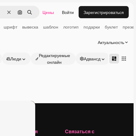
Цены
Войти
Зарегистрироваться
Очистить
Поиск по изображению
Поиск
шрифт
вывеска
шаблон
логотип
подарки
буклет
презе
Актуальность
Редактируемые
Люди
Адвансд
онлайн
Компания
Связаться с