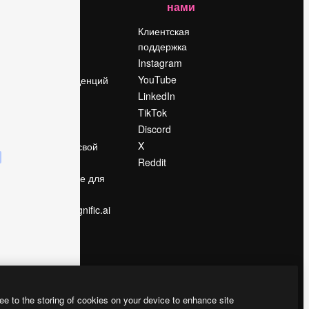
нами
Цены
о
О нас
Клиентская
поддержка
Reviews
Instagram
Вакансии
YouTube
Поиск тенденций
LinkedIn
Блог
TikTok
События
Discord
Slidesgo
ости
X
Продайте свой
контент
Reddit
в
Помещение для
прессы
Ищете magnific.ai
ee to the storing of cookies on your device to enhance site