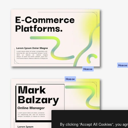
атформа для создания
Spaces
Academy
работ. Более 1 миллиона
ИИ-помощник
Документация п
реди креаторов,
Пакету ИИ
Генератор
гентств и студий.
изображений ИИ
Служба
поддержки
Генератор видео
ИИ
Условия и
положения
Генератор голоса
на основе ИИ
Политика
конфиденциальн
Стоковый контент
Оригиналы
MCP для
Новое
Новое
Claude/ChatGPT
Политика файло
cookie
Агенты
Новое
Центр доверия
API
Партнеры
Мобильное
приложение
Предприятие
Все инструменты
Magnific
By clicking “Accept All Cookies”, you agr