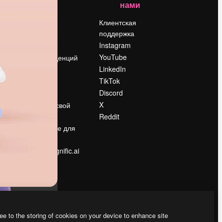
нами
Цены
о
О нас
Клиентская
поддержка
Reviews
Instagram
Вакансии
YouTube
Поиск тенденций
LinkedIn
Блог
TikTok
События
Discord
Slidesgo
ости
X
Продайте свой
контент
Reddit
в
Помещение для
прессы
Ищете magnific.ai
ee to the storing of cookies on your device to enhance site