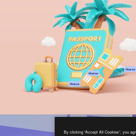
атформа для создания
Spaces
Academy
работ. Более 1 миллиона
ИИ-помощник
Документация п
реди креаторов,
Пакету ИИ
Генератор
гентств и студий.
изображений ИИ
Служба
поддержки
Генератор видео
ИИ
Условия и
положения
Генератор голоса
на основе ИИ
Политика
конфиденциальн
Стоковый контент
Оригиналы
MCP для
Новое
Новое
Claude/ChatGPT
Политика файло
cookie
Агенты
Новое
Центр доверия
API
Партнеры
Мобильное
приложение
Предприятие
Все инструменты
Magnific
By clicking “Accept All Cookies”, you agr