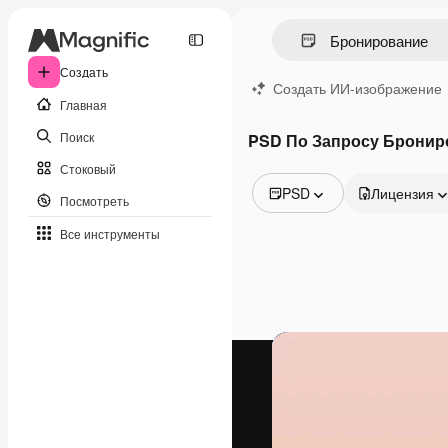
Создать
Создать ИИ-изображение
Главная
Поиск
PSD По Запросу Бронир
Стоковый
PSD
Лицензия
Посмотреть
Все изображения
Все инструменты
Векторы
Иллюстрации
Фотографии
PSD
Шаблоны
Мокапы
Видео
Видеоролик
Моушн-дизайн
Видеошаблоны
Иконки
3D-модели
Шрифты