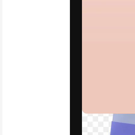
Креативная пл
ваших лучших 
подписчиков с
предприятий, а
Pусский