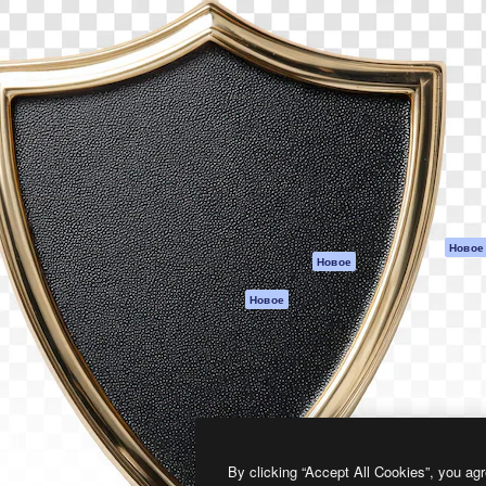
атформа для создания
Spaces
Academy
работ. Более 1 миллиона
ИИ-помощник
Документация п
реди креаторов,
Пакету ИИ
Генератор
гентств и студий.
изображений ИИ
Служба
поддержки
Генератор видео
ИИ
Условия и
положения
Генератор голоса
на основе ИИ
Политика
конфиденциальн
Стоковый контент
Оригиналы
MCP для
Новое
Новое
Claude/ChatGPT
Политика файло
cookie
Агенты
Новое
Центр доверия
API
Партнеры
Мобильное
приложение
Предприятие
Все инструменты
Magnific
By clicking “Accept All Cookies”, you agr