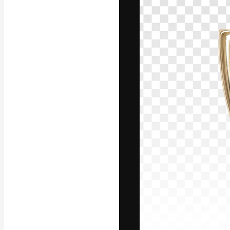
Креативная пл
ваших лучших 
подписчиков с
предприятий, а
Pусский