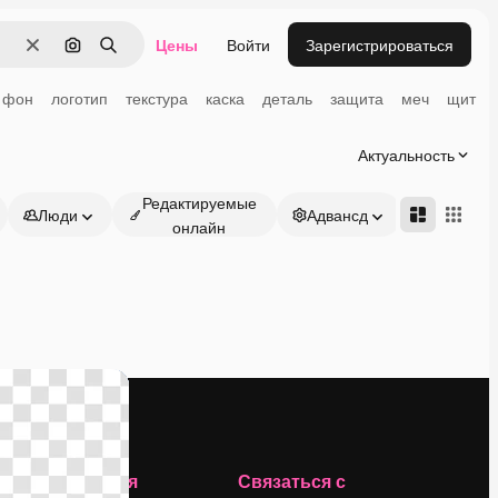
Цены
Войти
Зарегистрироваться
Очистить
Поиск по изображению
Поиск
фон
логотип
текстура
каска
деталь
защита
меч
щит
Актуальность
Редактируемые
Люди
Адвансд
онлайн
Компания
Связаться с