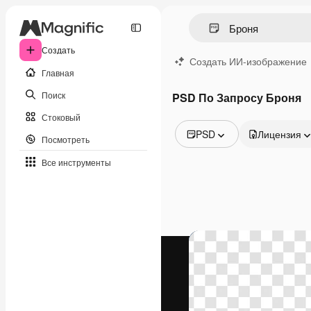
Создать
Создать ИИ-изображение
Главная
Поиск
PSD По Запросу Броня
Стоковый
PSD
Лицензия
Посмотреть
Все изображения
Все инструменты
Векторы
Иллюстрации
Фотографии
PSD
Шаблоны
Мокапы
Видео
Видеоролик
Моушн-дизайн
Видеошаблоны
Иконки
3D-модели
Шрифты