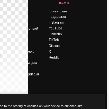
нами
Цены
о
О нас
Клиентская
поддержка
Reviews
Instagram
Вакансии
YouTube
Поиск тенденций
LinkedIn
Блог
TikTok
События
Discord
Slidesgo
ости
X
Продайте свой
контент
Reddit
в
Помещение для
прессы
Ищете magnific.ai
ee to the storing of cookies on your device to enhance site