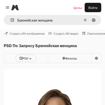
Magnific
Цены
Войти
Close menu
Очистить
Поиск 
Создать ИИ-изображение
Создать ИИ-видео
Персонализи
PSD По Запросу Брюнейская женщина
PSD
Фильтры