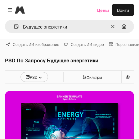
Magnific
Цены
Войти
Close menu
Очистить
Поиск 
Создать ИИ-изображение
Создать ИИ-видео
Персонализи
PSD По Запросу Будущее энергетики
PSD
Фильтры