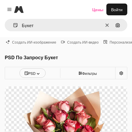
Magnific
Цены
Войти
Close menu
Очистить
Поиск 
Создать ИИ-изображение
Создать ИИ-видео
Персонализи
PSD По Запросу Букет
PSD
Фильтры