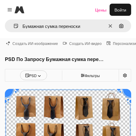
Magnific
Цены
Войти
Close menu
Очистить
Поиск 
Создать ИИ-изображение
Создать ИИ-видео
Персонализи
PSD По Запросу Бумажная сумка переноски
PSD
Фильтры