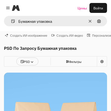
Magnific
Цены
Войти
Close menu
Очистить
Поиск 
Создать ИИ-изображение
Создать ИИ-видео
Персонализи
PSD По Запросу Бумажная упаковка
PSD
Фильтры