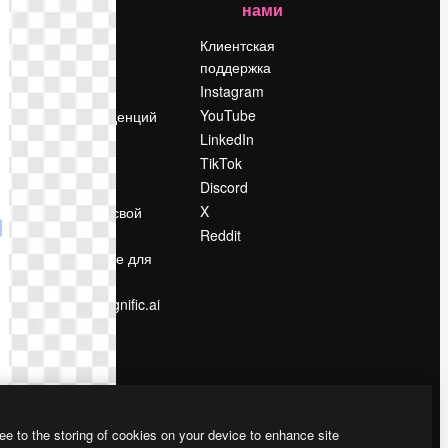
нами
Цены
о
О нас
Клиентская
поддержка
Reviews
Instagram
Вакансии
YouTube
Поиск тенденций
LinkedIn
Блог
TikTok
События
Discord
Slidesgo
ости
X
Продайте свой
контент
Reddit
в
Помещение для
прессы
Ищете magnific.ai
ee to the storing of cookies on your device to enhance site