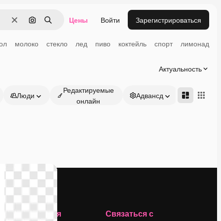
Цены
Войти
Зарегистрироваться
Очистить
Поиск по изображению
Поиск
ол
молоко
стекло
лед
пиво
коктейль
спорт
лимонад
к
Актуальность
Редактируемые
Люди
Адвансд
онлайн
Компания
Связаться с