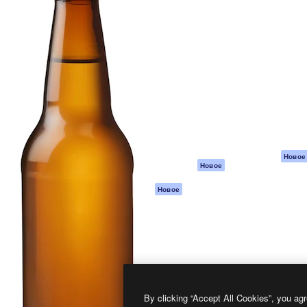
атформа для создания
Spaces
Academy
работ. Более 1 миллиона
ИИ-помощник
Документация п
реди креаторов,
Пакету ИИ
Генератор
гентств и студий.
изображений ИИ
Служба
поддержки
Генератор видео
ИИ
Условия и
положения
Генератор голоса
на основе ИИ
Политика
конфиденциальн
Стоковый контент
Оригиналы
MCP для
Новое
Новое
Claude/ChatGPT
Политика файло
cookie
Агенты
Новое
Центр доверия
API
Партнеры
Мобильное
приложение
Предприятие
Все инструменты
Magnific
By clicking “Accept All Cookies”, you agr