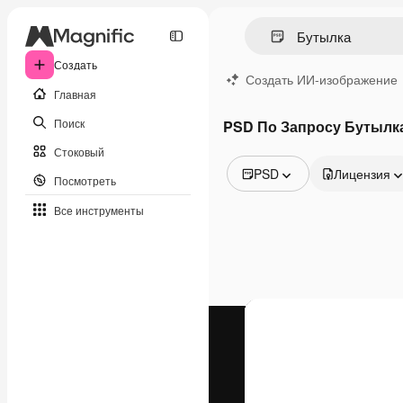
Создать
Создать ИИ-изображение
Главная
Поиск
PSD По Запросу Бутылк
Стоковый
PSD
Лицензия
Посмотреть
Все изображения
Все инструменты
Векторы
Иллюстрации
Фотографии
PSD
Шаблоны
Мокапы
Видео
Видеоролик
Моушн-дизайн
Видеошаблоны
Иконки
3D-модели
Шрифты