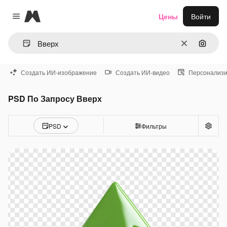
Magnific
Цены
Войти
Close menu
Очистить
Поиск 
Создать ИИ-изображение
Создать ИИ-видео
Персонализи
PSD По Запросу Вверх
PSD
Фильтры