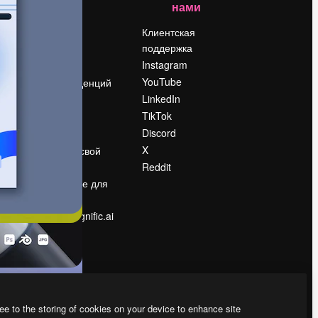
нами
Цены
о
О нас
Клиентская
поддержка
Reviews
Instagram
Вакансии
YouTube
Поиск тенденций
LinkedIn
Блог
TikTok
События
Discord
Slidesgo
ости
X
Продайте свой
контент
Reddit
в
Помещение для
прессы
Ищете magnific.ai
ee to the storing of cookies on your device to enhance site