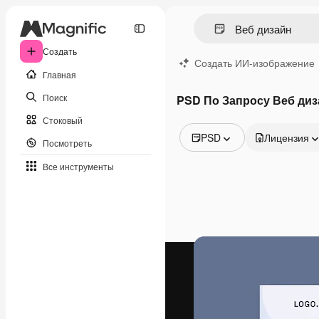
Создать
Создать ИИ-изображение
Главная
Поиск
PSD По Запросу Веб диз
Стоковый
PSD
Лицензия
Посмотреть
Все изображения
Все инструменты
Векторы
Иллюстрации
Фотографии
PSD
Шаблоны
Мокапы
Видео
Видеоролик
Моушн-дизайн
Видеошаблоны
Иконки
3D-модели
Шрифты