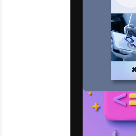
Креативная пл
ваших лучших 
подписчиков с
предприятий, а
Pусский