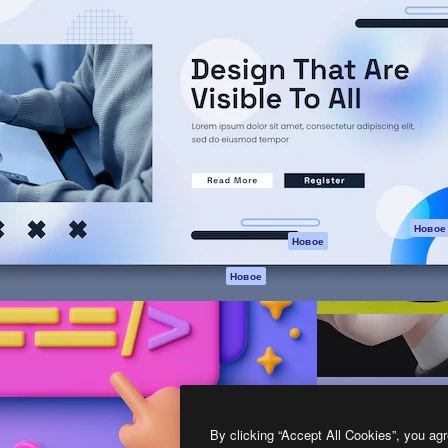
атформа для создания
Spaces
Academy
работ. Более 1 миллиона
ИИ-помощник
Документация п
реди креаторов,
Пакету ИИ
Генератор
гентств и студий.
изображений ИИ
Служба
поддержки
Генератор видео
ИИ
Условия и
положения
Генератор голоса
на основе ИИ
Политика
конфиденциальн
Стоковый контент
Оригиналы
MCP для
Новое
Новое
Claude/ChatGPT
Политика файло
cookie
Агенты
Новое
Центр доверия
API
Партнеры
Мобильное
приложение
Предприятие
Все инструменты
Magnific
By clicking “Accept All Cookies”, you agr