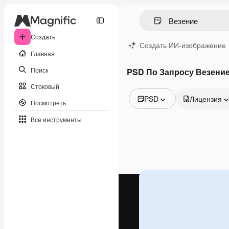
Создать
Создать ИИ-изображение
Главная
Поиск
PSD По Запросу Везени
Стоковый
PSD
Лицензия
Посмотреть
Все изображения
Все инструменты
Векторы
Иллюстрации
Фотографии
PSD
Шаблоны
Мокапы
Видео
Видеоролик
Моушн-дизайн
Видеошаблоны
Иконки
3D-модели
Шрифты