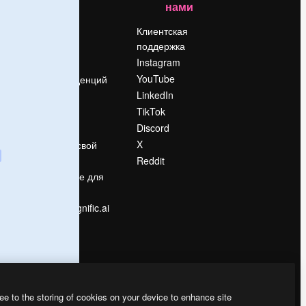
нами
Цены
о
О нас
Клиентская
поддержка
Reviews
Instagram
Вакансии
YouTube
Поиск тенденций
LinkedIn
Блог
TikTok
События
Discord
Slidesgo
ости
X
Продайте свой
контент
Reddit
в
Помещение для
прессы
Ищете magnific.ai
ee to the storing of cookies on your device to enhance site