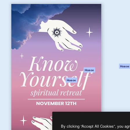
атформа для создания
Spaces
Academy
работ. Более 1 миллиона
ИИ-помощник
Документация п
реди креаторов,
Пакету ИИ
Генератор
гентств и студий.
изображений ИИ
Служба
поддержки
Генератор видео
ИИ
Условия и
положения
Генератор голоса
на основе ИИ
Политика
конфиденциальн
Стоковый контент
Оригиналы
MCP для
Новое
Новое
Claude/ChatGPT
Политика файло
cookie
Агенты
Новое
Центр доверия
API
Партнеры
Мобильное
приложение
Предприятие
Все инструменты
Magnific
By clicking “Accept All Cookies”, you agr