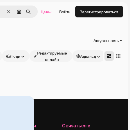
Цены
Войти
Зарегистрироваться
Очистить
Поиск по изображению
Поиск
Актуальность
Редактируемые
Люди
Адвансд
онлайн
Компания
Связаться с