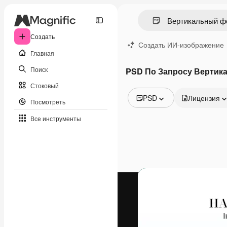
Создать
Создать ИИ-изображение
Главная
Поиск
PSD По Запросу Вертик
Стоковый
PSD
Лицензия
Посмотреть
Все изображения
Все инструменты
Векторы
Иллюстрации
Фотографии
PSD
Шаблоны
Мокапы
Видео
Видеоролик
Моушн-дизайн
Видеошаблоны
Иконки
3D-модели
Шрифты