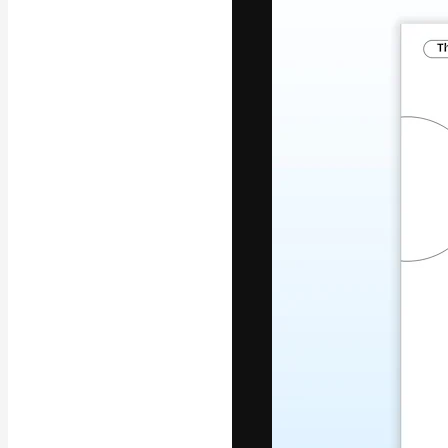
Креативная пл
ваших лучших 
подписчиков с
предприятий, а
Pусский