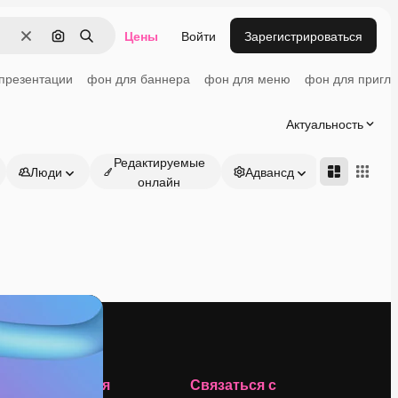
Цены
Войти
Зарегистрироваться
Очистить
Поиск по изображению
Поиск
презентации
фон для баннера
фон для меню
фон для пригл
Актуальность
Редактируемые
Люди
Адвансд
онлайн
Компания
Связаться с