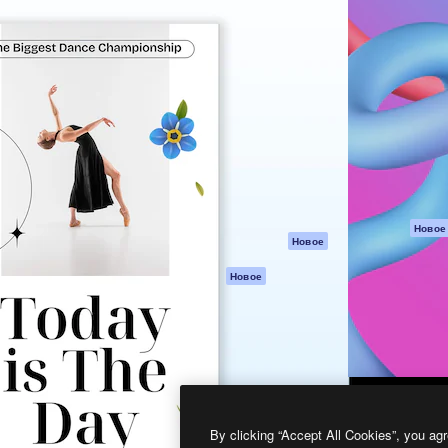
атформа для создания
Spaces
Academy
работ. Более 1 миллиона
ИИ-помощник
Документация п
реди креаторов,
Пакету ИИ
Генератор
гентств и студий.
изображений ИИ
Служба
поддержки
Генератор видео
ИИ
Условия и
положения
Генератор голоса
на основе ИИ
Политика
конфиденциальн
Стоковый контент
Оригиналы
MCP для
Новое
Новое
Claude/ChatGPT
Политика файло
cookie
Агенты
Новое
Центр доверия
API
Партнеры
Мобильное
приложение
Предприятие
Все инструменты
Magnific
By clicking “Accept All Cookies”, you agr