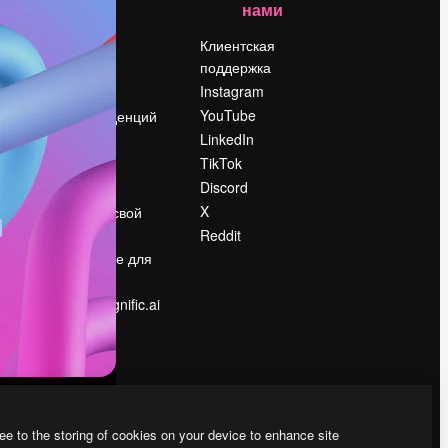
нами
Цены
о
О нас
Клиентская
поддержка
Reviews
Instagram
Вакансии
YouTube
Поиск тенденций
LinkedIn
Блог
TikTok
События
Discord
Slidesgo
ости
X
Продайте свой
контент
Reddit
в
Помещение для
прессы
Ищете magnific.ai
ee to the storing of cookies on your device to enhance site