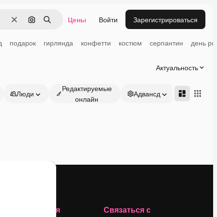
Цены
Войти
Зарегистрироваться
Очистить
Поиск по изображению
Поиск
д
подарок
гирлянда
конфетти
костюм
серпантин
день ро
Актуальность
Редактируемые
Люди
Адвансд
онлайн
Компания
Связаться с