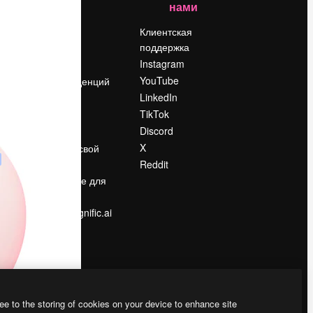
нами
Цены
о
О нас
Клиентская
поддержка
Reviews
Instagram
Вакансии
YouTube
Поиск тенденций
LinkedIn
Блог
TikTok
События
Discord
Slidesgo
ости
X
Продайте свой
контент
Reddit
в
Помещение для
прессы
Ищете magnific.ai
ee to the storing of cookies on your device to enhance site