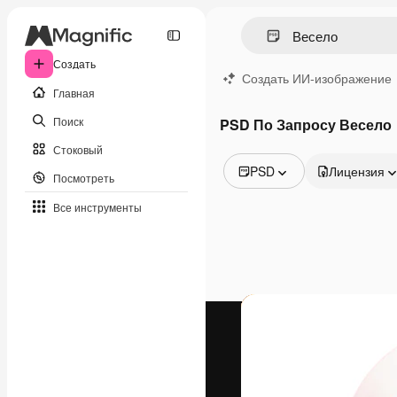
Создать
Создать ИИ-изображение
Главная
Поиск
PSD По Запросу Весело
Стоковый
PSD
Лицензия
Посмотреть
Все изображения
Все инструменты
Векторы
Иллюстрации
Фотографии
PSD
Шаблоны
Мокапы
Видео
Видеоролик
Моушн-дизайн
Видеошаблоны
Иконки
3D-модели
Шрифты