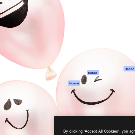
атформа для создания
Spaces
Academy
работ. Более 1 миллиона
ИИ-помощник
Документация п
реди креаторов,
Пакету ИИ
Генератор
гентств и студий.
изображений ИИ
Служба
поддержки
Генератор видео
ИИ
Условия и
положения
Генератор голоса
на основе ИИ
Политика
конфиденциальн
Стоковый контент
Оригиналы
MCP для
Новое
Новое
Claude/ChatGPT
Политика файло
cookie
Агенты
Новое
Центр доверия
API
Партнеры
Мобильное
приложение
Предприятие
Все инструменты
Magnific
By clicking “Accept All Cookies”, you agr