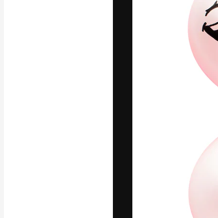
Креативная пл
ваших лучших 
подписчиков с
предприятий, а
Pусский