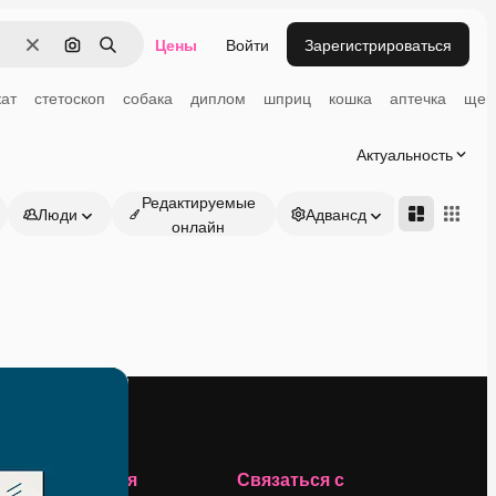
Цены
Войти
Зарегистрироваться
Очистить
Поиск по изображению
Поиск
ат
стетоскоп
собака
диплом
шприц
кошка
аптечка
щен
Актуальность
Редактируемые
Люди
Адвансд
онлайн
Компания
Связаться с