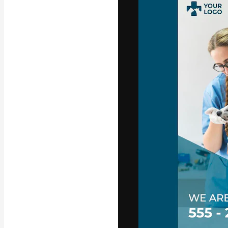
Креативная пл
ваших лучших 
подписчиков с
предприятий, а
Pусский