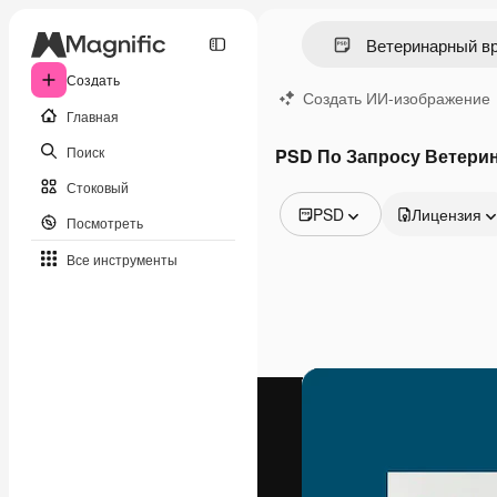
Создать
Создать ИИ-изображение
Главная
Поиск
PSD По Запросу Ветери
Стоковый
PSD
Лицензия
Посмотреть
Все изображения
Все инструменты
Векторы
Иллюстрации
Фотографии
PSD
Шаблоны
Мокапы
Видео
Видеоролик
Моушн-дизайн
Видеошаблоны
Иконки
3D-модели
Шрифты