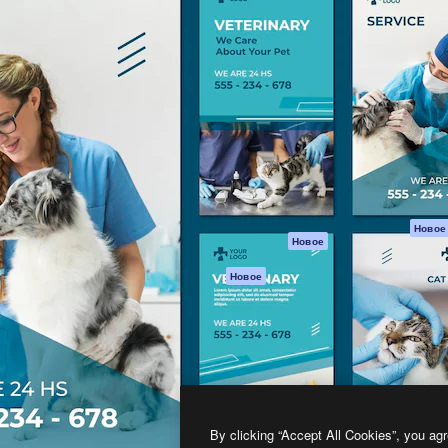
атформа для создания
Spaces
Academy
работ. Более 1 миллиона
ИИ-помощник
Документация п
реди креаторов,
Пакету ИИ
Генератор
гентств и студий.
изображений ИИ
Служба
поддержки
Генератор видео
ИИ
Условия и
положения
Генератор голоса
на основе ИИ
Политика
конфиденциальн
Стоковый контент
Оригиналы
MCP для
Новое
Новое
Claude/ChatGPT
Политика файло
cookie
Агенты
Новое
Центр доверия
API
Партнеры
Мобильное
приложение
Предприятие
Все инструменты
Magnific
By clicking “Accept All Cookies”, you agr