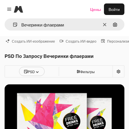
Magnific
Цены
Войти
Close menu
Очистить
Поиск 
Создать ИИ-изображение
Создать ИИ-видео
Персонализи
PSD По Запросу Вечеринки флаерами
PSD
Фильтры